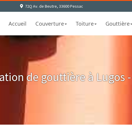
72Q Av. de Beutre, 33600 Pessac
Accueil
Couverture
Toiture
Gouttière
ation de gouttière à Lugos -