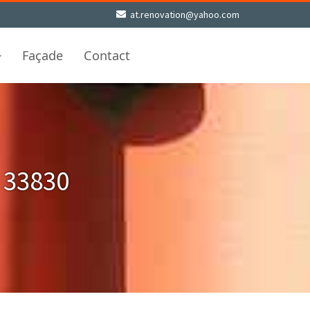
at.renovation@yahoo.com
Façade
Contact
 33830