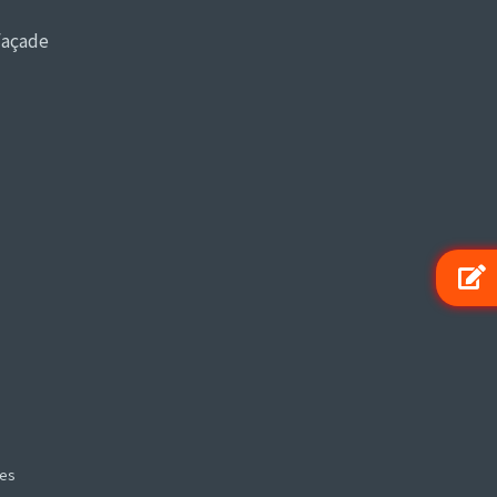
façade
les