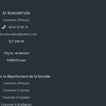
AT RENOVATION
Couvreur à Pessac
06 01 03 95 34
at.renovation@yahoo.com
7j/7 24h/24
72Q Av. de Beutre
33600 Pessac
ur le département de la Gironde
Couvreur à Pessac
Couvreur à Cestas
Couvreur à Canéjan
Couvreur à Gradignan